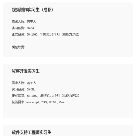
3、配合平面设计师完成项目最终的整体汇报方案；参与项目例会，项目完工总结报
视频制作实习生（成都）
告，设计项目文件管理和资料库维护；
4、 创新设计表现形式，优化流程、提高设计工作效率；
需求人数：若干人
5、 设计内容包括但不限于：展厅/博物馆/展馆的规划与空间设计，人机界面设计，
实习薪资：3k-5k
标志及吉祥物设计，效果图后期处理等。
正式薪资：5k-10K，年终奖1-3个月（看能力浮动）
岗位要求：
岗位职责：
1、艺术设计类相关专业；
1、各类企业宣传片视频的剪辑和片头片尾包装；
2、热爱展览展示设计工作，熟悉行业动向，设计专业知识和产品专业知识；
2、广告片的后期剪辑与整体特效合成；
3、具有良好的人际沟通、准确判断客户需求并执行的能力、较强的团队合作能力和
3、特效及动画制作并了解后期合成软件。
服务意识。
程序开发实习生
岗位要求：
需求人数：若干人
1、热爱影视，责任心强，有强烈的兴趣和后期制作的主观能动性；
实习薪资：3k-5k
2、熟练使用After Effect、Photo Shop、熟练掌握视频剪辑和特效包装软件；
正式薪资：5k-10K，年终奖1-3个月（看能力浮动）
3、能对影片后期进行整体调色控制，具备一定审美感；
技能要求:Javascript, CSS, HTML, Vue
4、在剪辑上会思考，有一定编导思维；
5、踏实， 勤奋，愿意在工作中不断学习，提高自我；
工作职责：
6、能与同事友好相处。
1. 负责公司的前端项目的开发;
2. 负责公司已有项目的维护及迭代;
软件支持工程师实习生