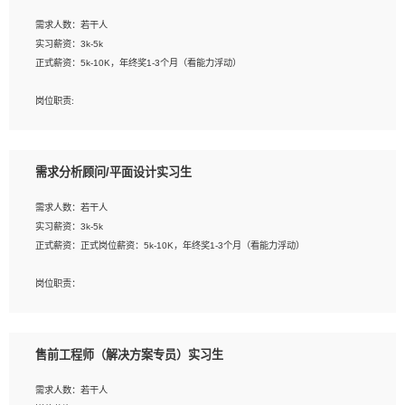
工作要求:
需求人数：若干人
1. 熟悉 Javascript, CSS, HTML, Vue, Git;
实习薪资：3k-5k
2. 熟悉前端常用框架, 能独立完成设计给予的 UI 效果;
正式薪资：5k-10K，年终奖1-3个月（看能力浮动）
3. 有良好的代码习惯, 低级错误出现频率低;
4. 具备优秀的沟通和协调能力，能承受比较大的工作压力;
岗位职责:
5. 自我驱动力强, 能自主学习新知识新技术, 并具有较强的自学能力;
1. 为企业客户提供软件技术服务。包括安装、升级、配置、调优、故障诊断等工
6. 了解前端设计及后端开发, 可快速和同事对接工作;
作；
7. 了解或熟悉 WebGL 及相关框架优先。
2. 在此基础上，并能为客户提供客户化技术支持方案，提升软件使用效率与价值。
需求分析顾问/平面设计实习生
任职要求:
需求人数：若干人
1. 计算机专业相关背景；
实习薪资：3k-5k
2. 自我学习和动手能力强，对操作系统、数据库有一定基础和兴趣；
正式薪资：正式岗位薪资：5k-10K，年终奖1-3个月（看能力浮动）
3.沟通能力强、有基础客户服务意识。
岗位职责：
1、 沟通客户需求，分析其实施的可行性，辅助项目经理完成展示策划、设计；
2、 把握设计时间节点，控制设计进度，完成展示设计任务；
3、配合平面设计师完成项目最终的整体汇报方案；参与项目例会，项目完工总结报
售前工程师（解决方案专员）实习生
告，设计项目文件管理和资料库维护；
4、 创新设计表现形式，优化流程、提高设计工作效率；
需求人数：若干人
5、 设计内容包括但不限于：展厅/博物馆/展馆的规划与空间设计，人机界面设计，