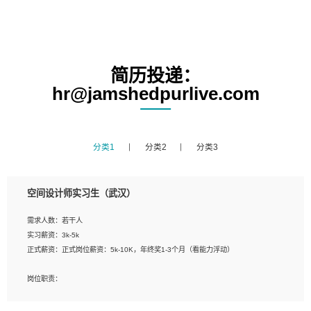
简历投递：
hr@jamshedpurlive.com
分类1
分类2
分类3
空间设计师实习生（武汉）
需求人数：若干人
实习薪资：3k-5k
正式薪资：正式岗位薪资：5k-10K，年终奖1-3个月（看能力浮动）
岗位职责：
1、 沟通客户需求，分析其实施的可行性，辅助项目经理完成展示策划、设计；
2、 把握设计时间节点，控制设计进度，完成展示设计任务；