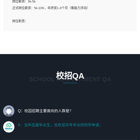
岗位薪资：3k-5k
标志及吉祥物设计，效果图后期处理等。
正式岗位薪资：5k-10K，年终奖1-3个月（看能力浮动）
岗位要求：
岗位职责：
1、艺术设计类相关专业；（其中需求分析顾问不限专业）
1、完成主要工作：项目解决方案策划与编写，项目投标方案编写、项目申报方案编
2、热爱展览展示设计工作，熟悉行业动向，设计专业知识和产品专业知识；
写；
3、具有良好的人际沟通、准确判断客户需求并执行的能力、较强的团队合作能力和
2、人才队伍建设：完善SPL人才沉淀，积聚力量，为公司各省项目打单提供全面支
服务意识。
撑。
任职要求：
1. 熟悉 Javascript, CSS, HTML, Vue, Git;
校招QA
2. 熟悉 前端常用框架, 能独立完成设计给予的 UI 效果;
SCHOOL RECRUITMENT QA
3. 有良好的代码习惯, 低级错误出现频率低;
4. 具备优秀的沟通和协调能力，能承受比较大的工作压力;
5. 自我驱动力强, 能自主学习新知识新技术, 并具有较强的自学能力;
6. 了解前端设计及后端开发, 可快速和同事对接工作;
7. 了解或熟悉 WebGL 及相关框架优先。
Q：校园招聘主要面向的人群是？
（岗位人员专职于行业应用解决方案、项目申报方案、投标方案的策划编写）
A：当年应届毕业生，也欢迎次年毕业的同学申请；