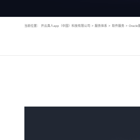
当前位置：
开云真人app（中国）科技有限公司
>
服务体系
>
软件服务
>
Oracl