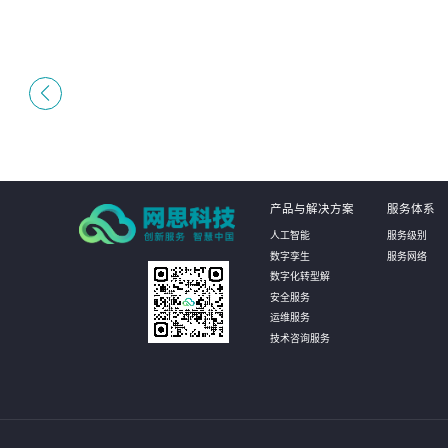
产品与解决方案
服务体系
人工智能
服务级别
数字孪生
服务网络
数字化转型解
安全服务
运维服务
技术咨询服务