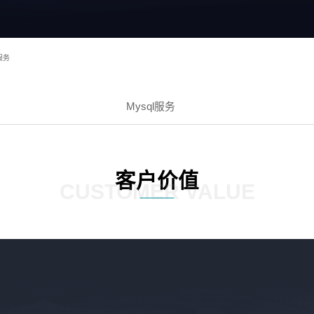
e服务
Mysql服务
客户价值
CUSTOMER VALUE