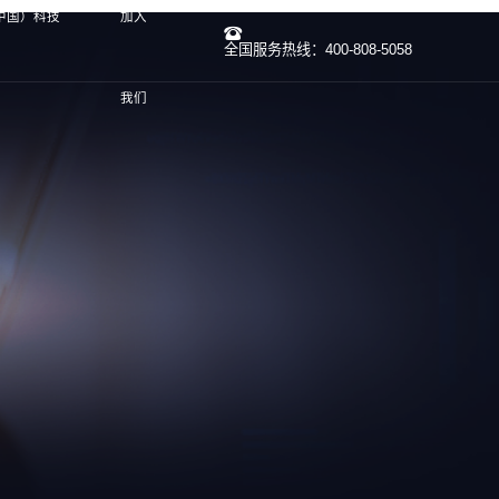
中国）科技
加入
全国服务热线：400-808-5058
我们