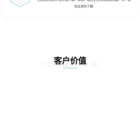
和业务的了解
客户价值
CUSTOMER VALUE
01
人工转向智能：通过科技创新与数据分析，将以往通过手工、凭借经验处理的
流程智能化，降低网点人力成本，提升客户体验。如：智能叫号预处理系统、
远程办理等。
02
单一转向协同：目前网点主要是人工渠道和自助渠道两大渠道，智慧网点则让
电子渠道与传统渠道协同提供服务。