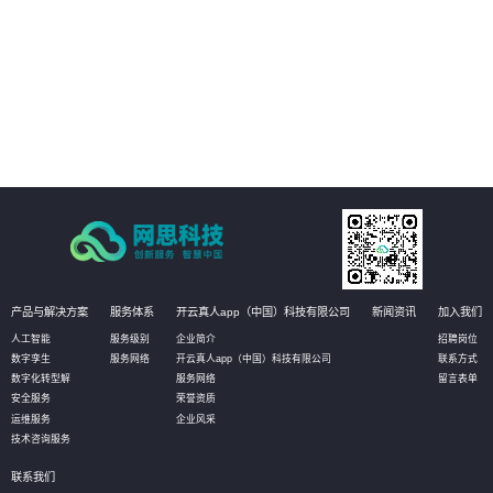
03
定点转向泛在：传统网点的服务地点是固定的，而借助移动互联网，网点服务
无处不在，在客户真正需要的时候提供服务,为客户提供各种个性化服务。
04
宣传转向体验：网点是重要的产品和品牌宣传平台，相对传统的单项宣传，智
慧网点更强调互动和体验，吸引客户留驻、发现销售机会。
产品与解决方案
服务体系
开云真人app（中国）科技有限公司
新闻资讯
加入我们
人工智能
服务级别
企业简介
招聘岗位
数字孪生
服务网络
开云真人app（中国）科技有限公司
联系方式
数字化转型解
服务网络
留言表单
安全服务
荣誉资质
运维服务
企业风采
技术咨询服务
联系我们