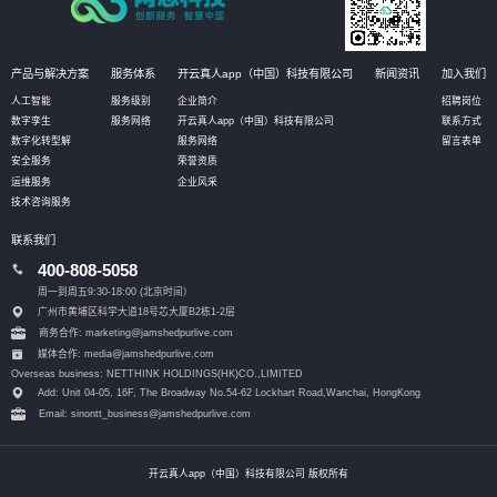
产品与解决方案
服务体系
开云真人app（中国）科技有限公司
新闻资讯
加入我们
人工智能
服务级别
企业简介
招聘岗位
数字孪生
服务网络
开云真人app（中国）科技有限公司
联系方式
数字化转型解
服务网络
留言表单
安全服务
荣誉资质
运维服务
企业风采
技术咨询服务
联系我们
400-808-5058
周一到周五9:30-18:00 (北京时间）
广州市黄埔区科学大道18号芯大厦B2栋1-2层
商务合作: marketing@jamshedpurlive.com
媒体合作: media@jamshedpurlive.com
Overseas business: NETTHINK HOLDINGS(HK)CO.,LIMITED
Add: Unit 04-05, 16F, The Broadway No.54-62 Lockhart Road,
Wanchai, HongKong
Email: sinontt_business@jamshedpurlive.com
开云真人app（中国）科技有限公司 版权所有